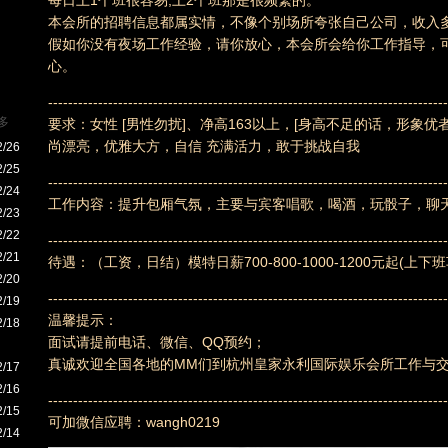
每日上1个班很容易,上2个班那是很频繁的。
本会所的招聘信息都属实情，不像个别场所夸张自己公司，收入
假如你没有夜场工作经验，请你放心，本会所会给你工作指导，
心。
--------------------------------------------------------------------------------
多
要求：女性 [男性勿扰]、净高163以上，[身高不足的话，形象优者
尚漂亮，优雅大方，自信 充满活力，敢于挑战自我
2/26
2/25
--------------------------------------------------------------------------------
2/24
工作内容：提升包厢气氛，主要与宾客唱歌，喝酒，玩骰子，聊
2/23
2/22
--------------------------------------------------------------------------------
2/21
待遇：（工资，日结）模特日薪700-800-1000-1200元起(上下
2/20
--------------------------------------------------------------------------------
2/19
温馨提示：
2/18
面试请提前电话、微信、QQ预约；
真诚欢迎全国各地的MM们到杭州皇家永利国际娱乐会所工作与
2/17
2/16
--------------------------------------------------------------------------------
2/15
可加微信应聘：wangh0219
2/14