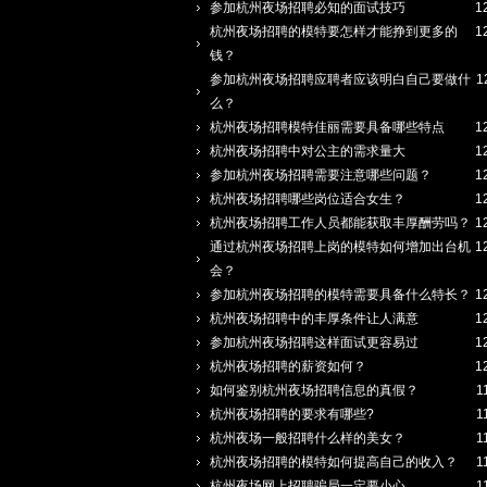
参加杭州夜场招聘必知的面试技巧
1
杭州夜场招聘的模特要怎样才能挣到更多的
1
钱？
参加杭州夜场招聘应聘者应该明白自己要做什
1
么？
杭州夜场招聘模特佳丽需要具备哪些特点
1
杭州夜场招聘中对公主的需求量大
1
参加杭州夜场招聘需要注意哪些问题？
1
杭州夜场招聘哪些岗位适合女生？
1
杭州夜场招聘工作人员都能获取丰厚酬劳吗？
1
通过杭州夜场招聘上岗的模特如何增加出台机
1
会？
参加杭州夜场招聘的模特需要具备什么特长？
1
杭州夜场招聘中的丰厚条件让人满意
1
参加杭州夜场招聘这样面试更容易过
1
杭州夜场招聘的薪资如何？
1
如何鉴别杭州夜场招聘信息的真假？
1
杭州夜场招聘的要求有哪些?
1
杭州夜场一般招聘什么样的美女？
1
杭州夜场招聘的模特如何提高自己的收入？
1
杭州夜场网上招聘骗局一定要小心
1