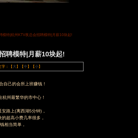
2
1
3
聘模特|杭州KTV夜总会招聘模特|月薪10块起!
招聘模特|月薪10块起!
 文字：【
大
】【
中
】【
小
】
合自己的会所上班赚钱！
司在杭州最繁华的市中心！
，
安路上(离西湖5分钟)，
块的超高小费几率很多，
块钱相当简单，