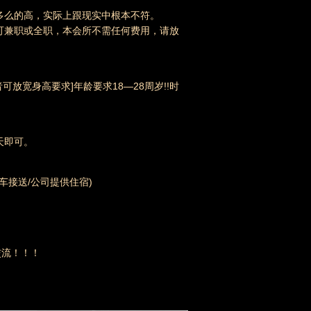
多么的高，实际上跟现实中根本不符。
可兼职或全职，本会所不需任何费用，请放
可放宽身高要求]年龄要求18—28周岁!!时
天即可。
班车接送/公司提供住宿)
交流！！！