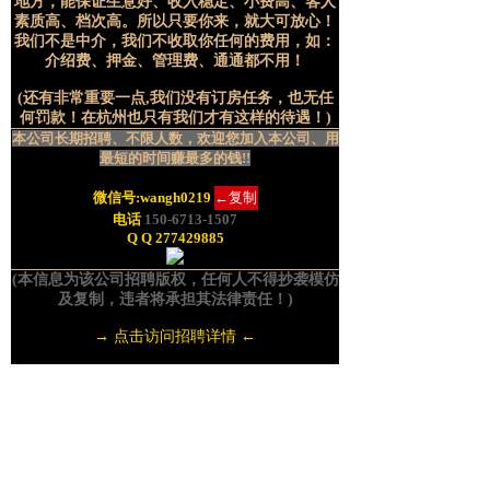
地方，能保证生意好、收入稳定、小费高、客人
素质高、档次高。所以只要你来，就大可放心！
我们不是中介，我们不收取你任何的费用，如：
介绍费、押金、管理费、通通都不用！
(还有非常重要一点,我们没有订房任务，也无任
何罚款！在杭州也只有我们才有这样的待遇！)
本公司长期招聘、不限人数，欢迎您加入本公司、用
最短的时间赚最多的钱!!
微信号:
wangh0219
←复制
电话
150-6713-1507
Q Q 277429885
(本信息为该公司招聘版权，任何人不得抄袭模仿
及复制，违者将承担其法律责任！)
→ 点击访问招聘详情 ←