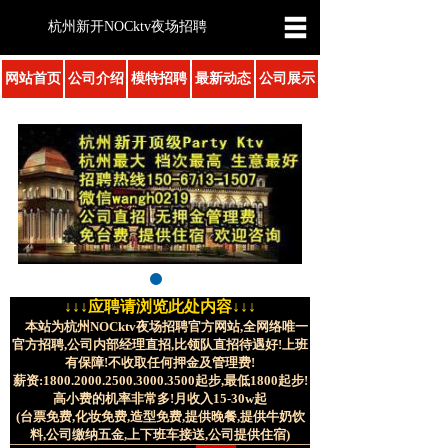
杭州新开NOCktv夜场招聘
网站首页
公司介绍
模特招聘
最新动态
公司展示
↓↓↓应聘请浏览此处内容↓↓↓
本站为杭州NOCktv夜场招聘官方网站,全网络唯一
官方招聘,公司内部经理直招,比领队直招待遇好!上班
有保障!不收取任何押金及管理费!
薪资:1800.2000.2500.3000.3500起步,最低1800起步!
高小费的机率非常多!月收入15-30w起
(台票免费,化妆免费,造型免费,提供晚餐,提供牛奶饮
料,公司缴纳五金,上下班车接送,公司提供住宿)