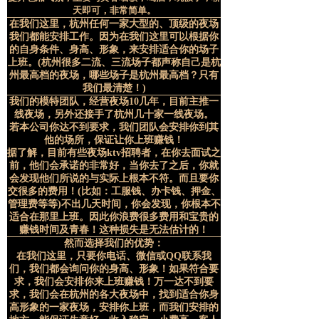
天即可，非常简单。
在我们这里，杭州任何一家大型的、顶级的夜场
我们都能安排工作。因为在我们这里可以根据你
的自身条件、身高、形象，来安排适合你的场子
上班。(杭州很多二流、三流场子都声称自己是杭
州最高档的夜场，哪些场子是杭州最高档？只有
我们最清楚！)
我们的模特团队，经营夜场10几年，目前主推一
线夜场，另外还接手了杭州几十家一线夜场。
若本公司你达不到要求，我们团队会安排你到其
他的场所，保证让你上班赚钱！
据了解，目前有些夜场ktv招聘者，在你去面试之
前，他们会承诺的非常好，当你去了之后，你就
会发现他们所说的与实际上根本不符。而且要你
交很多的费用！(比如：工服钱、办卡钱、押金、
管理费等等)不出几天时间，你会发现，你根本不
适合在那里上班。因此你浪费很多费用和宝贵的
赚钱时间及青春！这种损失是无法估计的！
然而选择我们的优势：
在我们这里，只要你电话、微信或QQ联系我
们，我们都会询问你的身高、形象！如果符合要
求，我们会安排你来上班赚钱！万一达不到要
求，我们会在杭州的各大夜场中，找到适合你身
高形象的一家夜场，安排你上班，而我们安排的