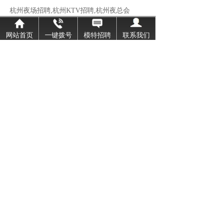
杭州夜场招聘,杭州KTV招聘,杭州夜总会
杭州高端商务KTV直招聘普通模特日薪30
网站首页
一键拨号
模特招聘
联系我们
公司展示
More
杭州最好的夜场-杭州最好的夜总会