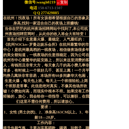
微信号:
wangh0219
←复制
电话
150-6713-1507
Q Q 277429885
在杭州！找夜场！所有女孩都希望根据自己的形象及
身高,找到一家适合自己的夜场上班赚钱!
当你在茫茫的
杭州夜场招聘
网站中找到了,本公司
杭
州夜场招聘
官网时，从此你的收入将会大有转变！
首先介绍下生意最火爆、最稳定、人气最旺的：
《杭州NOCktv-罗曼达娱乐会所》在杭州最繁华的市
中心！是杭州最高档的一线夜场，相信做夜场很多年
的美女都知道，一线夜场的生意很稳定，因为公司在
杭州市中心最繁华的延安路上，所以来这里消费的客
人，有钱而且非常大方，每天拿几千的高小费几率非
常多，有时候上一个班好几千、甚至上萬！一个月平
均挣几萬块非常容易，本场所有60多间豪华大包厢，
生意火爆，每天包上班。每天上一个班很轻松,上两
个班那是常事。此信息绝对真实，不像其他场所吹
嘘！小费如何高，而现实中根本不符。如果没有工作
经验的，放心，我会给你一些指导，可以兼职，在我
们这里不需任何费用，所以请放心。
要求：
1、女性 [男士勿扰]、
2、净身高163CM以上。
3、年
龄18—28岁。
工作内容：
提升包厢气氛，主要与宾客唱歌，喝酒，玩骰子，聊