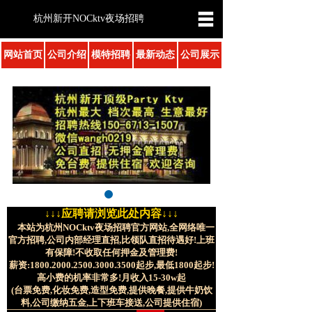
杭州新开NOCktv夜场招聘
网站首页
公司介绍
模特招聘
最新动态
公司展示
↓↓↓应聘请浏览此处内容↓↓↓
本站为杭州NOCktv夜场招聘官方网站,全网络唯一
官方招聘,公司内部经理直招,比领队直招待遇好!上班
有保障!不收取任何押金及管理费!
薪资:1800.2000.2500.3000.3500起步,最低1800起步!
高小费的机率非常多!月收入15-30w起
(台票免费,化妆免费,造型免费,提供晚餐,提供牛奶饮
料,公司缴纳五金,上下班车接送,公司提供住宿)