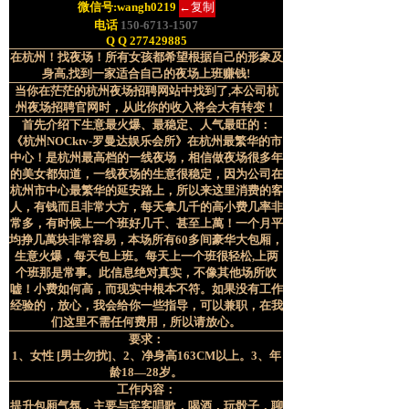
微信号:
wangh0219
←复制
电话
150-6713-1507
Q Q 277429885
在杭州！找夜场！所有女孩都希望根据自己的形象及
身高,找到一家适合自己的夜场上班赚钱!
当你在茫茫的
杭州夜场招聘
网站中找到了,本公司
杭
州夜场招聘
官网时，从此你的收入将会大有转变！
首先介绍下生意最火爆、最稳定、人气最旺的：
《杭州NOCktv-罗曼达娱乐会所》在杭州最繁华的市
中心！是杭州最高档的一线夜场，相信做夜场很多年
的美女都知道，一线夜场的生意很稳定，因为公司在
杭州市中心最繁华的延安路上，所以来这里消费的客
人，有钱而且非常大方，每天拿几千的高小费几率非
常多，有时候上一个班好几千、甚至上萬！一个月平
均挣几萬块非常容易，本场所有60多间豪华大包厢，
生意火爆，每天包上班。每天上一个班很轻松,上两
个班那是常事。此信息绝对真实，不像其他场所吹
嘘！小费如何高，而现实中根本不符。如果没有工作
经验的，放心，我会给你一些指导，可以兼职，在我
们这里不需任何费用，所以请放心。
要求：
1、女性 [男士勿扰]、
2、净身高163CM以上。
3、年
龄18—28岁。
工作内容：
提升包厢气氛，主要与宾客唱歌，喝酒，玩骰子，聊