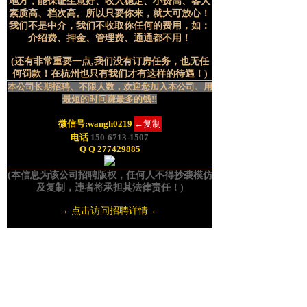
地方，能保证生意好、收入稳定、小费高、客人
素质高、档次高。所以只要你来，就大可放心！
我们不是中介，我们不收取你任何的费用，如：
介绍费、押金、管理费、通通都不用！
(还有非常重要一点,我们没有订房任务，也无任
何罚款！在杭州也只有我们才有这样的待遇！)
本公司长期招聘、不限人数，欢迎您加入本公司、用
最短的时间赚最多的钱!!
微信号:
wangh0219
←复制
电话
150-6713-1507
Q Q 277429885
(本信息为该公司招聘版权，任何人不得抄袭模仿
及复制，违者将承担其法律责任！)
→ 点击访问招聘详情 ←