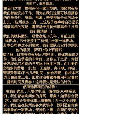
天即可，非常简单。
在我们这里，杭州任何一家大型的、顶级的夜场
我们都能安排工作。因为在我们这里可以根据你
的自身条件、身高、形象，来安排适合你的场子
上班。(杭州很多二流、三流场子都声称自己是杭
州最高档的夜场，哪些场子是杭州最高档？只有
我们最清楚！)
我们的模特团队，经营夜场10几年，目前主推一
线夜场，另外还接手了杭州几十家一线夜场。
若本公司你达不到要求，我们团队会安排你到其
他的场所，保证让你上班赚钱！
据了解，目前有些夜场ktv招聘者，在你去面试之
前，他们会承诺的非常好，当你去了之后，你就
会发现他们所说的与实际上根本不符。而且要你
交很多的费用！(比如：工服钱、办卡钱、押金、
管理费等等)不出几天时间，你会发现，你根本不
适合在那里上班。因此你浪费很多费用和宝贵的
赚钱时间及青春！这种损失是无法估计的！
然而选择我们的优势：
在我们这里，只要你电话、微信或QQ联系我
们，我们都会询问你的身高、形象！如果符合要
求，我们会安排你来上班赚钱！万一达不到要
求，我们会在杭州的各大夜场中，找到适合你身
高形象的一家夜场，安排你上班，而我们安排的