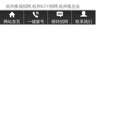
杭州夜场招聘,杭州KTV招聘,杭州夜总会
杭州高端商务KTV直招聘普通模特日薪30
网站首页
一键拨号
模特招聘
联系我们
公司展示
More
杭州最好的夜场-杭州最好的夜总会