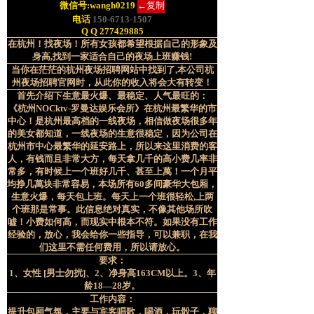
微信号:
wangh0219
←复制
电话
150-6713-1507
Q Q 277429885
在杭州！找夜场！所有女孩都希望根据自己的形象及
身高,找到一家适合自己的夜场上班赚钱!
当你在茫茫的
杭州夜场招聘
网站中找到了,本公司
杭
州夜场招聘
官网时，从此你的收入将会大有转变！
首先介绍下生意最火爆、最稳定、人气最旺的：
《杭州NOCktv-罗曼达娱乐会所》在杭州最繁华的市
中心！是杭州最高档的一线夜场，相信做夜场很多年
的美女都知道，一线夜场的生意很稳定，因为公司在
杭州市中心最繁华的延安路上，所以来这里消费的客
人，有钱而且非常大方，每天拿几千的高小费几率非
常多，有时候上一个班好几千、甚至上萬！一个月平
均挣几萬块非常容易，本场所有60多间豪华大包厢，
生意火爆，每天包上班。每天上一个班很轻松,上两
个班那是常事。此信息绝对真实，不像其他场所吹
嘘！小费如何高，而现实中根本不符。如果没有工作
经验的，放心，我会给你一些指导，可以兼职，在我
们这里不需任何费用，所以请放心。
要求：
1、女性 [男士勿扰]、
2、净身高163CM以上。
3、年
龄18—28岁。
工作内容：
提升包厢气氛，主要与宾客唱歌，喝酒，玩骰子，聊