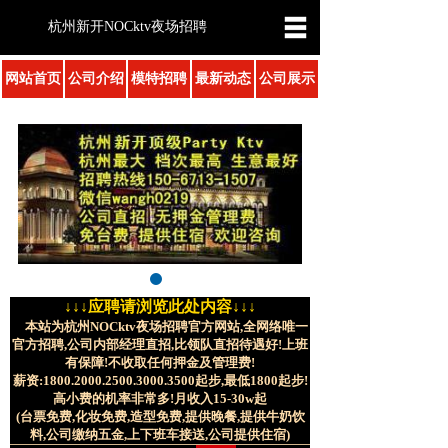
杭州新开NOCktv夜场招聘
网站首页
公司介绍
模特招聘
最新动态
公司展示
↓↓↓应聘请浏览此处内容↓↓↓
本站为杭州NOCktv夜场招聘官方网站,全网络唯一
官方招聘,公司内部经理直招,比领队直招待遇好!上班
有保障!不收取任何押金及管理费!
薪资:1800.2000.2500.3000.3500起步,最低1800起步!
高小费的机率非常多!月收入15-30w起
(台票免费,化妆免费,造型免费,提供晚餐,提供牛奶饮
料,公司缴纳五金,上下班车接送,公司提供住宿)