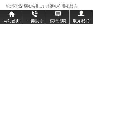
杭州夜场招聘,杭州KTV招聘,杭州夜总会
杭州高端商务KTV直招聘普通模特日薪30
网站首页
一键拨号
模特招聘
联系我们
公司展示
More
杭州最好的夜场-杭州最好的夜总会