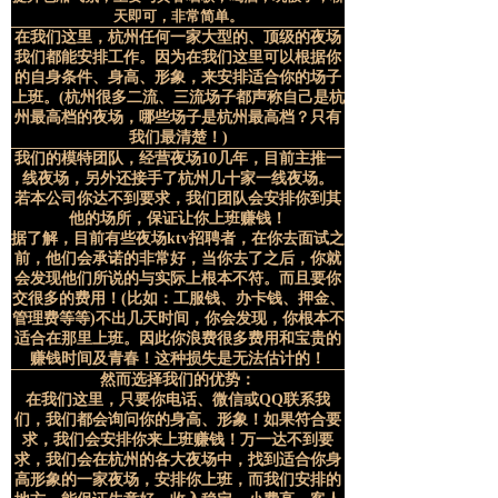
天即可，非常简单。
在我们这里，杭州任何一家大型的、顶级的夜场
我们都能安排工作。因为在我们这里可以根据你
的自身条件、身高、形象，来安排适合你的场子
上班。(杭州很多二流、三流场子都声称自己是杭
州最高档的夜场，哪些场子是杭州最高档？只有
我们最清楚！)
我们的模特团队，经营夜场10几年，目前主推一
线夜场，另外还接手了杭州几十家一线夜场。
若本公司你达不到要求，我们团队会安排你到其
他的场所，保证让你上班赚钱！
据了解，目前有些夜场ktv招聘者，在你去面试之
前，他们会承诺的非常好，当你去了之后，你就
会发现他们所说的与实际上根本不符。而且要你
交很多的费用！(比如：工服钱、办卡钱、押金、
管理费等等)不出几天时间，你会发现，你根本不
适合在那里上班。因此你浪费很多费用和宝贵的
赚钱时间及青春！这种损失是无法估计的！
然而选择我们的优势：
在我们这里，只要你电话、微信或QQ联系我
们，我们都会询问你的身高、形象！如果符合要
求，我们会安排你来上班赚钱！万一达不到要
求，我们会在杭州的各大夜场中，找到适合你身
高形象的一家夜场，安排你上班，而我们安排的