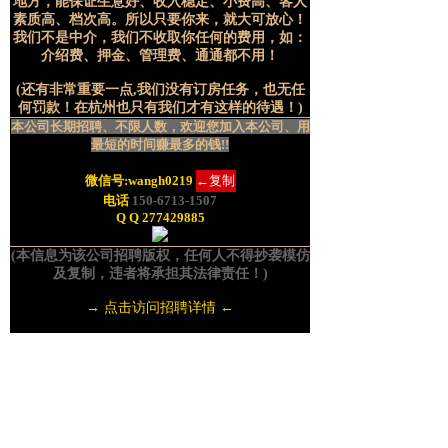
地方，能保证生意好、收入稳定、小费高、客人
素质高、档次高。所以只要你来，就大可放心！
我们不是中介，我们不收取你任何的费用，如：
介绍费、押金、管理费、通通都不用！
(还有非常重要一点,我们没有订房任务，也无任
何罚款！在杭州也只有我们才有这样的待遇！)
本公司长期招聘、不限人数，欢迎您加入本公司、用
最短的时间赚最多的钱!!
微信号:
wangh0219
←复制
电话
150-6713-1507
Q Q 277429885
(本信息为该公司招聘版权，任何人不得抄袭模仿
及复制，违者将承担其法律责任！)
→ 点击访问招聘详情 ←